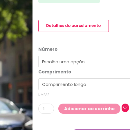
Wide
Leg
Detalhes do parcelamento
Mulheres
Altas
quantidade
Número
Comprimento
LIMPAR
Adicionar ao carrinho