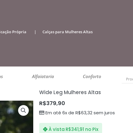
icação Própria
|
Calças para Mulheres Altas
ns
Alfaiataria
Conforto
Wide Leg Mulheres Altas
R$
379,90
Em até 6x de
R$
63,32
sem juros
À vista
R$
341,91
no Pix