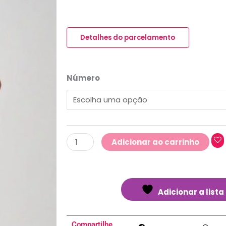
Wide
Leg
Detalhes do parcelamento
Mulheres
Altas
Preto
Número
Stone
quantidade
Adicionar ao carrinho
Adicionar a lista
Compartilhe