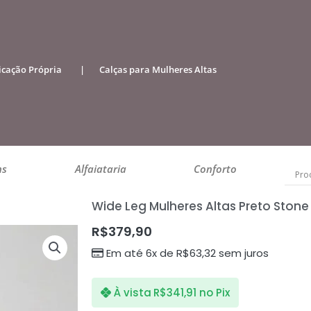
icação Própria
|
Calças para Mulheres Altas
ns
Alfaiataria
Conforto
Wide Leg Mulheres Altas Preto Stone
R$
379,90
Em até 6x de
R$
63,32
sem juros
À vista
R$
341,91
no Pix